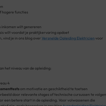
en
f hogere functies
n inkomen wilt genereren
sis wilt voordat je praktijkervaring opdoet
 vind je in ons blog over
Versnelde Opleiding Elektricien
voor
an het niveau van de opleiding:
veau 4
ssmenttests
om motivatie en geschiktheid te toetsen
oorbeeld door relevante stages of technische cursussen te volgen
or een betere start in de opleiding. Voor volwassenen die
tief zijn, zoals besproken in ons blog
Avondopleiding Elektricie