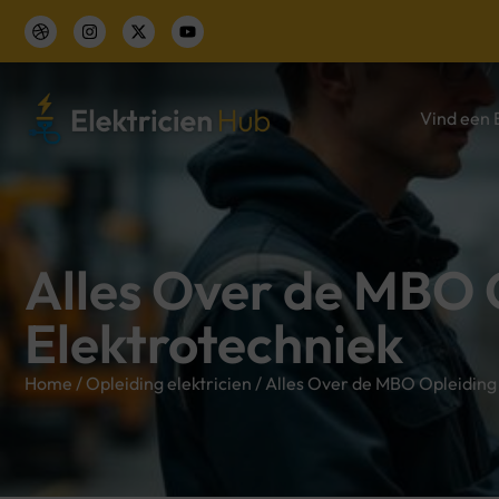
Vind een E
Alles Over de MBO 
Elektrotechniek
Home
/
Opleiding elektricien
/
Alles Over de MBO Opleiding