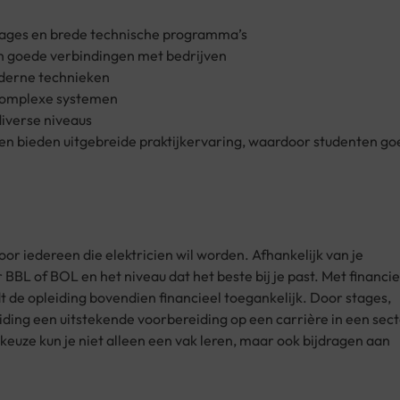
tages en brede technische programma’s
n goede verbindingen met bedrijven
oderne technieken
n complexe systemen
diverse niveaus
 en bieden uitgebreide praktijkervaring, waardoor studenten go
or iedereen die elektricien wil worden. Afhankelijk van je
BBL of BOL en het niveau dat het beste bij je past. Met financi
 de opleiding bovendien financieel toegankelijk. Door stages,
eiding een uitstekende voorbereiding op een carrière in een sec
euze kun je niet alleen een vak leren, maar ook bijdragen aan