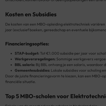
Kosten en Subsidies
De kosten van een MBO-opleiding elektrotechniek variëren 
jaar (exclusief boeken, gereedschap en eventuele bijkomend
Financieringsopties:
STAP-budget:
Tot €1.000 subsidie per jaar voor sch
Werkgeversregelingen:
Sommige werkgevers vergoede
BBL salaris:
Bij BBL ontvang je een salaris, waardoor d
Gemeentesubsidies:
Lokale subsidies voor scholing e
Door de juiste financieringsvorm te kiezen, kan een MBO-ople
financiële situatie.
Top 5 MBO-scholen voor Elektrotechn
Enkele van de meest erkende scholen in Nederland zijn: