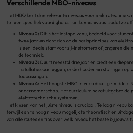
Verschillende MBO-niveaus
Het MBO kent drie relevante niveaus voor elektrotechniek: n
tot een specifiek vaardigheids- en kennisniveau, zodat ze eff
Niveau 2:
Dit is het instapniveau, bedoeld voor stude
twee jaar en richt zich op de basisprincipes van elektr
is een ideale start voor zij-instromers of jongeren die
de techniek.
Niveau 3:
Duurt meestal drie jaar en biedt een diepere
installaties aanleggen, onderhouden en storingen opl
toepassingen.
Niveau 4:
Het hoogste MBO-niveau duurt gemiddeld 3–4
ondernemerschap. Het curriculum bevat uitgebreide pr
elektrotechnische systemen.
Het kiezen van het juiste niveau is cruciaal. Te laag niveau
terwijl een te hoog niveau mogelijk te theoretisch en uitda
van alle routes en tips over welk niveau het beste bij jouw si