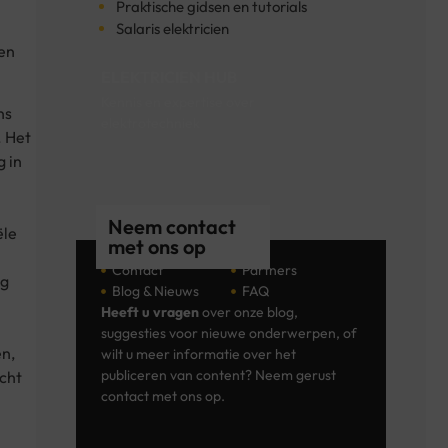
Praktische gidsen en tutorials
Salaris elektricien
den
ELEKTRICIEN HUB
Kennis en expertise over
ns
elektrotechniek
. Het
g in
Neem contact
ële
met ons op
Contact
Partners
ig
Blog & Nieuws
FAQ
Heeft u vragen
over onze blog,
suggesties voor nieuwe onderwerpen, of
en,
wilt u meer informatie over het
publiceren van content? Neem gerust
icht
contact met ons op.