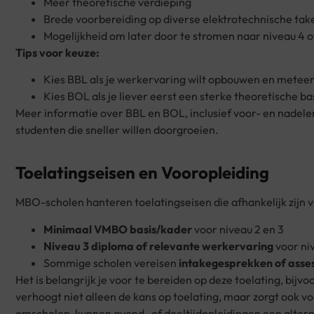
Meer theoretische verdieping
Brede voorbereiding op diverse elektrotechnische tak
Mogelijkheid om later door te stromen naar niveau 4 o
Tips voor keuze:
Kies BBL als je werkervaring wilt opbouwen en metee
Kies BOL als je liever eerst een sterke theoretische ba
Meer informatie over BBL en BOL, inclusief voor- en nadelen,
studenten die sneller willen doorgroeien.
Toelatingseisen en Vooropleiding
MBO-scholen hanteren toelatingseisen die afhankelijk zijn v
Minimaal VMBO basis/kader
voor niveau 2 en 3
Niveau 3 diploma of relevante werkervaring
voor ni
Sommige scholen vereisen
intakegesprekken of asse
Het is belangrijk je voor te bereiden op deze toelating, bijv
verhoogt niet alleen de kans op toelating, maar zorgt ook vo
omscholen, kunnen avond- of deeltijdopleidingen een alterna