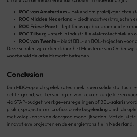
ROC van Amsterdam
– bekend om praktijkgerichte s
ROC Midden Nederland
– biedt maatwerktrajecten e
ROC Friese Poort
– legt focus op duurzaamheid en m
ROC Tilburg
– sterk in industriële elektrotechniek e
ROC van Twente
– biedt BBL- en BOL-trajecten voor 
Deze scholen zijn erkend door het Ministerie van Onderwijs
voorbereid de arbeidsmarkt betreden.
Conclusion
Een MBO-opleiding elektrotechniek is een solide startpunt vo
achtergrond, werkervaring en voorkeuren kun je kiezen voor 
via STAP-budget, werkgeversregelingen of BBL-salaris wordt
praktijkprojecten en professionele begeleiding biedt de opl
met volop kansen en doorgroeimogelijkheden. Met de juiste k
innovatieve projecten en de energietransitie in Nederland.