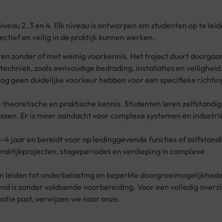
iveau 2, 3 en 4. Elk niveau is ontworpen om studenten op te lei
ectief en veilig in de praktijk kunnen werken.
nten zonder of met weinig voorkennis. Het traject duurt doorgaa
otechniek, zoals eenvoudige bedrading, installaties en veiligheid
 nog geen duidelijke voorkeur hebben voor een specifieke richtin
 theoretische en praktische kennis. Studenten leren zelfstandig
ossen. Er is meer aandacht voor complexe systemen en industri
 jaar en bereidt voor op leidinggevende functies of zelfstand
aktijkprojecten, stageperiodes en verdieping in complexe
 kan leiden tot onderbelasting en beperkte doorgroeimogelijkhed
gend is zonder voldoende voorbereiding. Voor een volledig overz
tuatie past, verwijzen we naar onze.