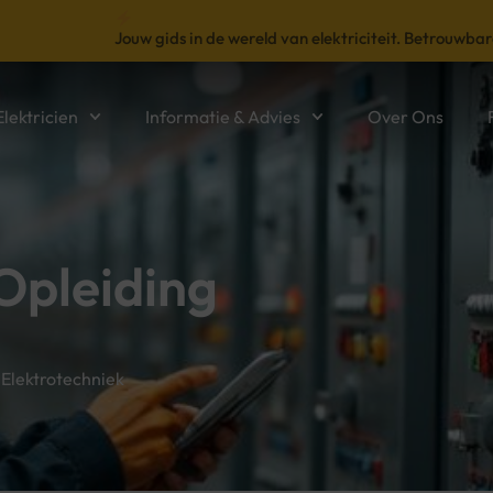
Jouw gids in de wereld van elektriciteit. Betrouwbar
lektricien
Informatie & Advies
Over Ons
Opleiding
 Elektrotechniek