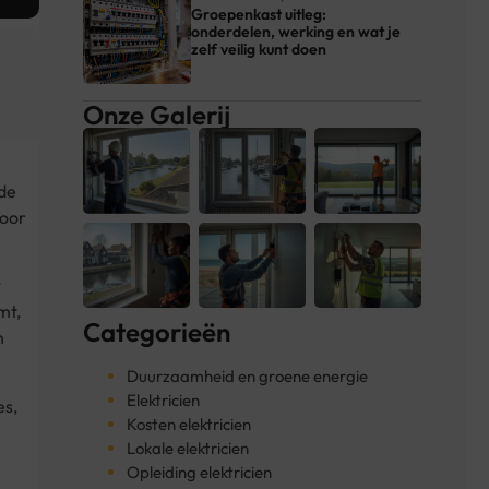
Groepenkast uitleg:
onderdelen, werking en wat je
zelf veilig kunt doen
Onze Galerij
 de
voor
t
mt,
Categorieën
n
Duurzaamheid en groene energie
Elektricien
es,
Kosten elektricien
Lokale elektricien
Opleiding elektricien