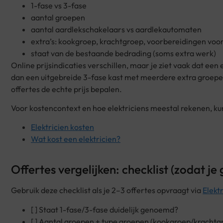
1-fase vs 3-fase
aantal groepen
aantal aardlekschakelaars vs aardlekautomaten
extra’s: kookgroep, krachtgroep, voorbereidingen 
staat van de bestaande bedrading (soms extra werk)
Online prijsindicaties verschillen, maar je ziet vaak dat ee
dan een uitgebreide 3-fase kast met meerdere extra groep
offertes de echte prijs bepalen.
Voor kostencontext en hoe elektriciens meestal rekenen, kun
Elektricien kosten
Wat kost een elektricien?
Offertes vergelijken: checklist (zodat je
Gebruik deze checklist als je 2–3 offertes opvraagt via
Elekt
[ ] Staat 1-fase/3-fase duidelijk genoemd?
[ ] Aantal groepen + type groepen (kookgroep/krachtgr