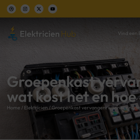
Vind een E
Groepenkast verva
wat kost het en hoe 
Home
/
Elektricien
/
Groepenkast vervangen: wanneer nodig, 