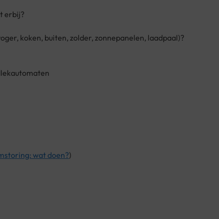
 erbij?
ger, koken, buiten, zolder, zonnepanelen, laadpaal)?
rdlekautomaten
mstoring: wat doen?
)