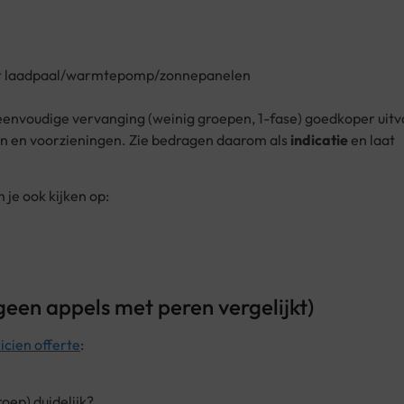
voor laadpaal/warmtepomp/zonnepanelen
n eenvoudige vervanging (weinig groepen, 1-fase) goedkoper uitv
en en voorzieningen. Zie bedragen daarom als
indicatie
en laat
 je ook kijken op:
 geen appels met peren vergelijkt)
ricien offerte
:
oep) duidelijk?