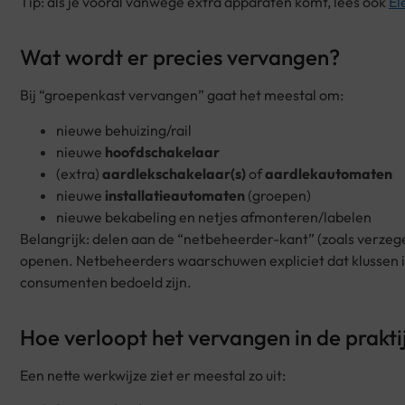
Tip: als je vooral vanwege extra apparaten komt, lees ook
El
Wat wordt er precies vervangen?
Bij “groepenkast vervangen” gaat het meestal om:
nieuwe behuizing/rail
nieuwe
hoofdschakelaar
(extra)
aardlekschakelaar(s)
of
aardlekautomaten
nieuwe
installatieautomaten
(groepen)
nieuwe bekabeling en netjes afmonteren/labelen
Belangrijk: delen aan de “netbeheerder-kant” (zoals verze
openen. Netbeheerders waarschuwen expliciet dat klussen in
consumenten bedoeld zijn.
Hoe verloopt het vervangen in de prakti
Een nette werkwijze ziet er meestal zo uit: