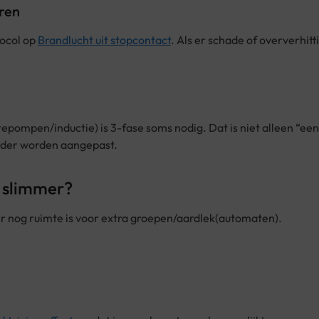
oren
tocol op
Brandlucht uit stopcontact
. Als er schade of oververhitt
epompen/inductie) is 3-fase soms nodig. Dat is niet alleen “een
rder worden aangepast.
l slimmer?
 er nog ruimte is voor extra groepen/aardlek(automaten).