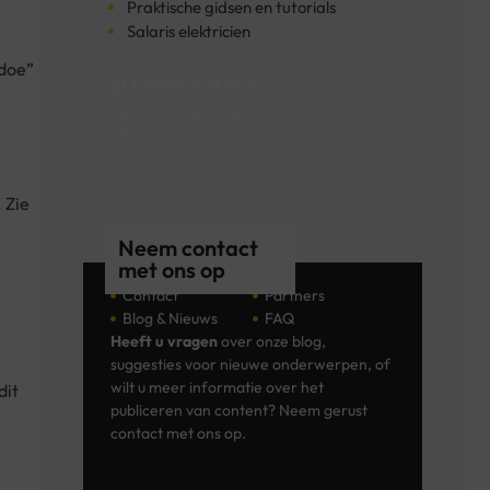
Praktische gidsen en tutorials
Salaris elektricien
edoe”
ELEKTRICIEN HUB
Kennis en expertise over
elektrotechniek
 Zie
Neem contact
met ons op
Contact
Partners
Blog & Nieuws
FAQ
Heeft u vragen
over onze blog,
suggesties voor nieuwe onderwerpen, of
wilt u meer informatie over het
dit
publiceren van content? Neem gerust
contact met ons op.