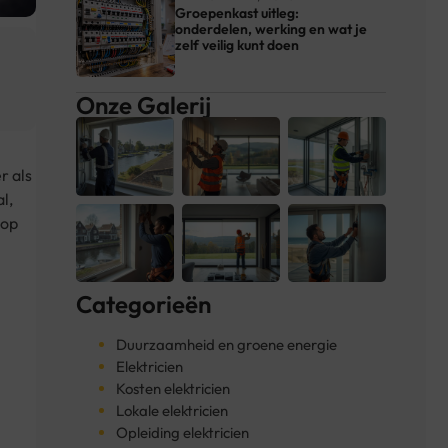
Groepenkast uitleg:
onderdelen, werking en wat je
zelf veilig kunt doen
Onze Galerij
r als
l,
 op
Categorieën
Duurzaamheid en groene energie
Elektricien
Kosten elektricien
Lokale elektricien
Opleiding elektricien