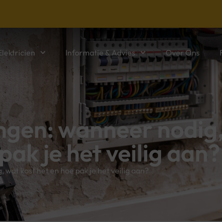
Jouw gids in de wereld van elektriciteit. Betrouwbar
lektricien
Informatie & Advies
Over Ons
ngen: wanneer nodig
pak je het veilig aan?
wat kost het en hoe pak je het veilig aan?