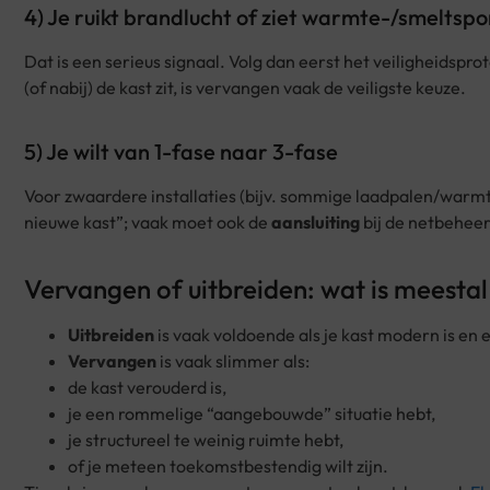
4) Je ruikt brandlucht of ziet warmte-/smeltsp
Dat is een serieus signaal. Volg dan eerst het veiligheidspro
(of nabij) de kast zit, is vervangen vaak de veiligste keuze.
5) Je wilt van 1-fase naar 3-fase
Voor zwaardere installaties (bijv. sommige laadpalen/warmt
nieuwe kast”; vaak moet ook de
aansluiting
bij de netbehee
Vervangen of uitbreiden: wat is meesta
Uitbreiden
is vaak voldoende als je kast modern is en
Vervangen
is vaak slimmer als:
de kast verouderd is,
je een rommelige “aangebouwde” situatie hebt,
je structureel te weinig ruimte hebt,
of je meteen toekomstbestendig wilt zijn.