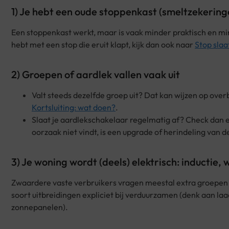
1) Je hebt een oude stoppenkast (smeltzekering
Een stoppenkast werkt, maar is vaak minder praktisch en m
hebt met een stop die eruit klapt, kijk dan ook naar
Stop slaa
2) Groepen of aardlek vallen vaak uit
Valt steeds dezelfde groep uit? Dat kan wijzen op overb
Kortsluiting: wat doen?
.
Slaat je aardlekschakelaar regelmatig af? Check dan 
oorzaak niet vindt, is een upgrade of herindeling van d
3) Je woning wordt (deels) elektrisch: inducti
Zwaardere vaste verbruikers vragen meestal extra groepen 
soort uitbreidingen expliciet bij verduurzamen (denk aan la
zonnepanelen).