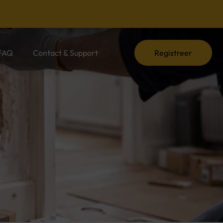
e informatie, praktische tips en experts die het verschil maken.
FAQ
Contact & Support
Registreer
,