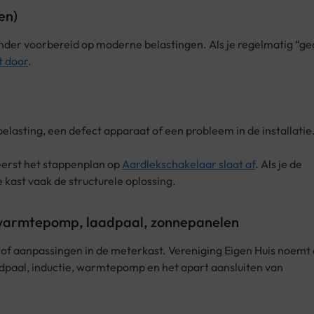
en)
inder voorbereid op moderne belastingen. Als je regelmatig “g
t door
.
elasting, een defect apparaat of een probleem in de installatie.
eerst het stappenplan op
Aardlekschakelaar slaat af
. Als je de
e kast vaak de structurele oplossing.
e, warmtepomp, laadpaal, zonnepanelen
of aanpassingen in de meterkast. Vereniging Eigen Huis noemt 
adpaal, inductie, warmtepomp en het apart aansluiten van