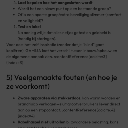
Laat bepalen hoe het aangesloten wordt
Wordt het een nieuw punt op een bestaande groep?
Of is een aparte groep/extra beveiliging slimmer (comfort
en veiligheid)?
Test en label
Na aanleg wil je dat alles netjes getest en gelabeld is
(handig bij storingen).
Voor doe-het-zelf inspiratie (zonder dat je “blind” gaat
kopiëren): GAMMA laat het verschil tussen inbouw/opbouw en
de algemene aanpak zien. :contentReference[oaicite:3]
{index=3}
5) Veelgemaakte fouten (en hoe je
ze voorkomt)
Zware apparaten via stekkerdoos
: kan warm worden en
brandrisico verhogen—sluit grootverbruikers liever direct
aan op een stopcontact. :contentReference[oaicite:4]
{index=4}
Kabelhaspel niet uitrollen
bij zwaardere belasting: kans