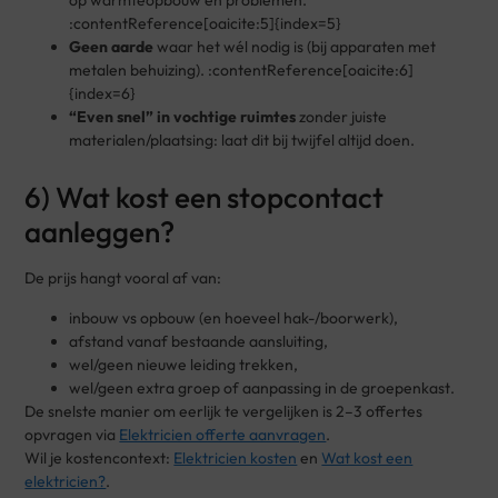
op warmteopbouw en problemen.
:contentReference[oaicite:5]{index=5}
Geen aarde
waar het wél nodig is (bij apparaten met
metalen behuizing). :contentReference[oaicite:6]
{index=6}
“Even snel” in vochtige ruimtes
zonder juiste
materialen/plaatsing: laat dit bij twijfel altijd doen.
6) Wat kost een stopcontact
aanleggen?
De prijs hangt vooral af van:
inbouw vs opbouw (en hoeveel hak-/boorwerk),
afstand vanaf bestaande aansluiting,
wel/geen nieuwe leiding trekken,
wel/geen extra groep of aanpassing in de groepenkast.
De snelste manier om eerlijk te vergelijken is 2–3 offertes
opvragen via
Elektricien offerte aanvragen
.
Wil je kostencontext:
Elektricien kosten
en
Wat kost een
elektricien?
.