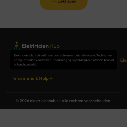
⟶
Elektricien
Elektricienhub.nl biedt betrouwbare informatie en handige tips
Elektricienhub.nl streeft naar correcte en actuele informatie. Toch kunnen
over alles wat met elektriciens te maken heeft
– van kosten en
Ele
er onjuistheden voorkomen. Raadpleeg bij twijfel altijd een officiële bron of
opleidingen tot lokale experts.
erkend specialist.
Informatie & Hulp
© 2026 elektricienhub.nl. Alle rechten voorbehouden.