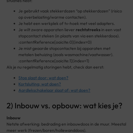
situaties hebt:
Je gebruikt vaak stekkerdozen “op stekkerdozen” (risico
op overbelasting/warme contacten).
Je hebt een werkplek of tv-hoek met veel adapters.
Je wilt zware apparaten liever
rechtstreeks
in een vast
stopcontact steken (in plaats van via een stekkerdoos).
:contentReference[oaicite:0]{index=0}
Je mist geaarde stopcontacten bij apparaten met
metalen behuizing (zoals wasmachine/vaatwasser).
:contentReference[oaicite:1]{index=1}
Als je nu regelmatig storingen hebt, check dan eerst:
Stop slaat door: wat doen?
Kortsluiting: wat doen?
Aardlekschakelaar slaat af: wat doen?
2) Inbouw vs. opbouw: wat kies je?
Inbouw
Netste afwerking: bedrading en inbouwdoos in de muur. Meestal
meer werk (frezen/boren/hollewanddoos).