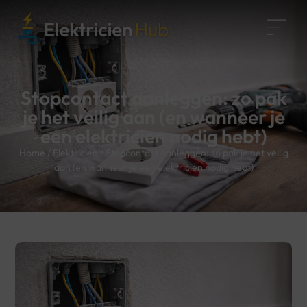
Stopcontact aanleggen: zo pak
je het veilig aan (en wanneer je
een elektricien nodig hebt)
Home
/
Elektricien
/
Stopcontact aanleggen: zo pak je het veilig
aan (en wanneer je een elektricien nodig hebt)