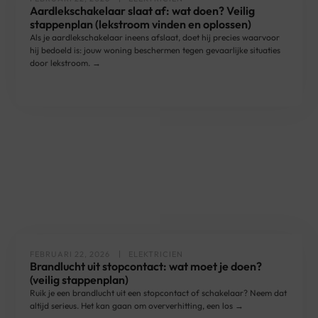
Aardlekschakelaar slaat af: wat doen? Veilig
stappenplan (lekstroom vinden en oplossen)
Als je aardlekschakelaar ineens afslaat, doet hij precies waarvoor
hij bedoeld is: jouw woning beschermen tegen gevaarlijke situaties
door lekstroom. →
FEBRUARI 22, 2026
ELEKTRICIEN
Brandlucht uit stopcontact: wat moet je doen?
(veilig stappenplan)
Ruik je een brandlucht uit een stopcontact of schakelaar? Neem dat
altijd serieus. Het kan gaan om oververhitting, een los →