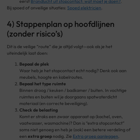
eerst
Brandlucht uit stopcontact: wat moet je doen?
.
Bij spoed of onveilige situaties:
Spoed elektricien
.
4) Stappenplan op hoofdlijnen
(zonder risico’s)
Dit is de veilige “route” die je altijd volgt—ook als je het
uiteindelijk laat doen:
Bepaal de plek
Waar heb je het stopcontact echt nodig? Denk ook aan
meubels, hoogte en kabelroutes.
Bepaal het type ruimte
Binnen droog / keuken / badkamer / buiten. In vochtige
ruimtes en buiten wil je doorgaans spatwaterdicht
materiaal (en correcte beveiliging).
Check de belasting
Komt er straks een zwaar apparaat op (kachel, oven,
vaatwasser, wasmachine)? Dan is “extra stopcontact”
soms niet genoeg en heb je (ook) een betere verdeling of
een
extra groep
nodig. Zie
Extra groep aanleggen
.