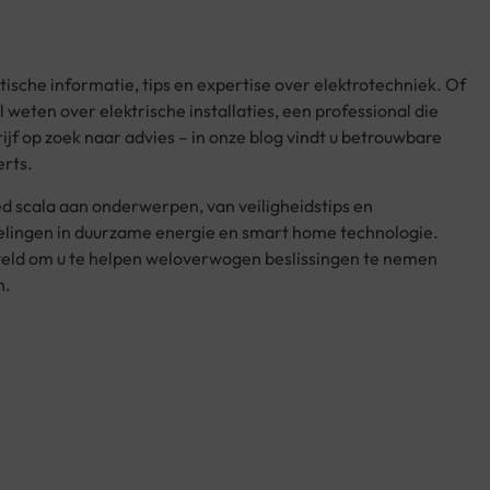
ische informatie, tips en expertise over elektrotechniek. Of
l weten over elektrische installaties, een professional die
drijf op zoek naar advies – in onze blog vindt u betrouwbare
rts.
d scala aan onderwerpen, van veiligheidstips en
kelingen in duurzame energie en smart home technologie.
steld om u te helpen weloverwogen beslissingen te nemen
n.