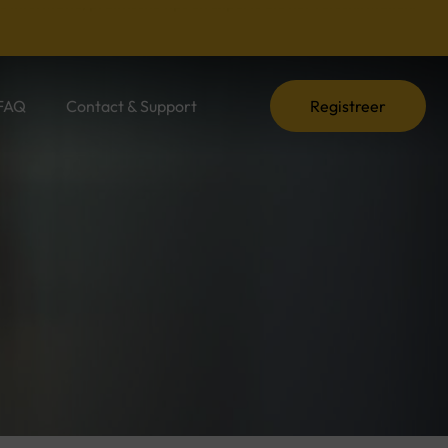
e informatie, praktische tips en experts die het verschil maken.
FAQ
Contact & Support
Registreer