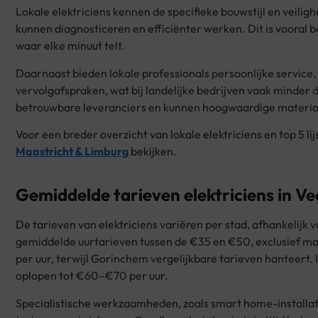
Lokale elektriciens kennen de specifieke bouwstijl en veilig
kunnen diagnosticeren en efficiënter werken. Dit is vooral be
waar elke minuut telt.
Daarnaast bieden lokale professionals persoonlijke service
vervolgafspraken, wat bij landelijke bedrijven vaak minder 
betrouwbare leveranciers en kunnen hoogwaardige material
Voor een breder overzicht van lokale elektriciens en top 5 li
Maastricht & Limburg
bekijken.
Gemiddelde tarieven elektriciens in 
De tarieven van elektriciens variëren per stad, afhankelijk v
gemiddelde uurtarieven tussen de €35 en €50, exclusief m
per uur, terwijl Gorinchem vergelijkbare tarieven hanteert
oplopen tot €60–€70 per uur.
Specialistische werkzaamheden, zoals smart home-installat