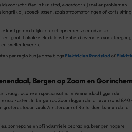
heidsvoorschriften in hun stad, waardoor zij sneller problemen
langrijk bij spoedklussen, zoals stroomstoringen of kortsluiting
. Je kunt gemakkelijk contact opnemen voor advies of
direct gaat. Lokale elektriciens hebben bovendien vaak toegang
en sneller leveren.
jsten per regio kun je onze blogs
Elektricien Randstad
of
Elektri
Veenendaal, Bergen op Zoom en Gorinche
an vraag, locatie en specialisatie. In Veenendaal liggen de
ateriaalkosten. In Bergen op Zoom liggen de tarieven rond €4
. In grotere steden zoals Amsterdam of Rotterdam kunnen de tar
ies, zonnepanelen of industriële bedrading, brengen hogere