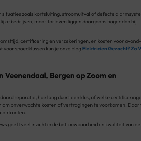
 situaties zoals kortsluiting, stroomuitval of defecte alarmsys
elijke bedrijven, maar tarieven liggen doorgaans hoger dan bij
omsttijd, certificering en verzekeringen, en kosten voor avond-
st voor spoedklussen kun je onze blog
Elektricien Gezocht? Zo 
 in Veenendaal, Bergen op Zoom en
daard reparatie, hoe lang duurt een klus, of welke certificering
ellen om onverwachte kosten of vertragingen te voorkomen. Daar
econtracten.
ews geeft veel inzicht in de betrouwbaarheid en kwaliteit van ee