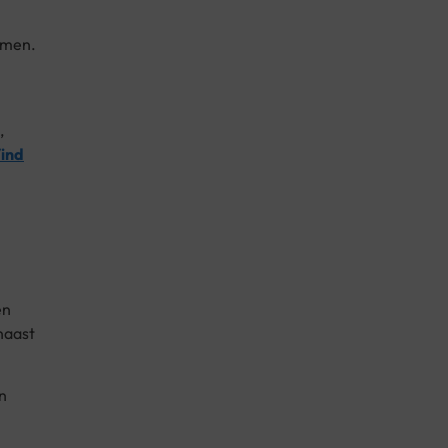
temen.
,
Vind
en
naast
n