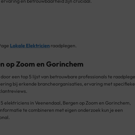
 ervaring en betrouwbaarheid zijn cruciaal.
 Page
Lokale Elektricien
raadplegen.
rgen op Zoom en Gorinchem
 door een top 5 lijst van betrouwbare professionals te raadplege
icering bij erkende brancheorganisaties, ervaring met specifieke
klantreviews.
p 5 elektriciens in Veenendaal, Bergen op Zoom en Gorinchem,
 informatie te combineren met eigen onderzoek kun je een
onal.