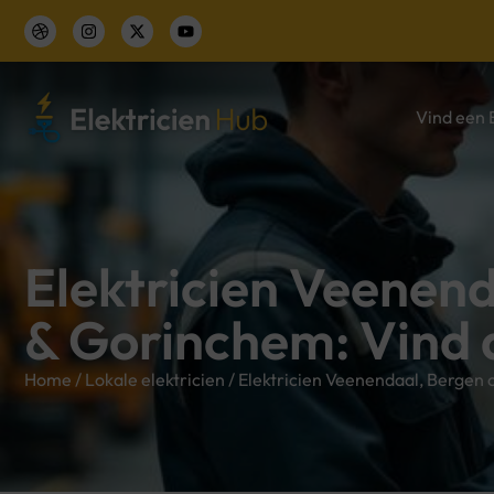
Vind een E
Elektricien Veenen
& Gorinchem: Vind d
Home
/
Lokale elektricien
/
Elektricien Veenendaal, Bergen 