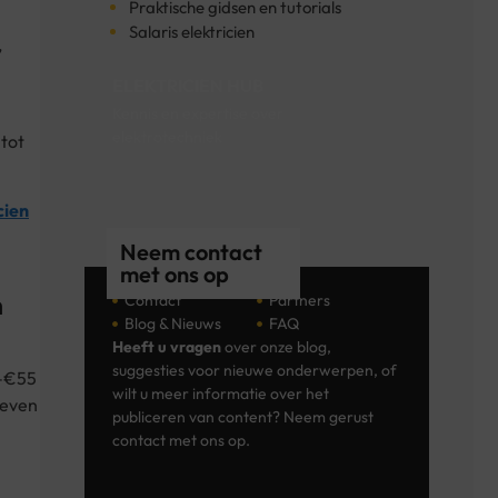
Praktische gidsen en tutorials
Salaris elektricien
,
ELEKTRICIEN HUB
Kennis en expertise over
elektrotechniek
 tot
cien
Neem contact
met ons op
m
Contact
Partners
Blog & Nieuws
FAQ
Heeft u vragen
over onze blog,
suggesties voor nieuwe onderwerpen, of
0–€55
wilt u meer informatie over het
ieven
publiceren van content? Neem gerust
contact met ons op.