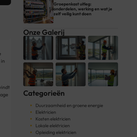
Groepenkast uitleg:
onderdelen, werking en wat je
zelf veilig kunt doen
Onze Galerij
e
 in
vindt
Categorieën
Page
Duurzaamheid en groene energie
Elektricien
Kosten elektricien
Lokale elektricien
Opleiding elektricien