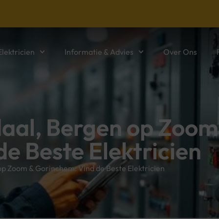
Jouw gids in de wereld van elektriciteit. Betrouwbar
lektricien
Informatie & Advies
Over Ons
daal, Bergen op Zoom
e Beste Elektricien
op Zoom & Gorinchem: Vind de Beste Elektricien