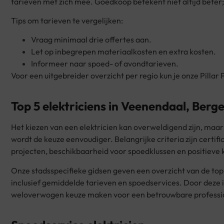
tarieven met zich mee. Goedkoop betekent niet altijd beter;
Tips om tarieven te vergelijken:
Vraag minimaal drie offertes aan.
Let op inbegrepen materiaalkosten en extra kosten.
Informeer naar spoed- of avondtarieven.
Voor een uitgebreider overzicht per regio kun je onze Pillar
Top 5 elektriciens in Veenendaal, Be
Het kiezen van een elektricien kan overweldigend zijn, maar
wordt de keuze eenvoudiger. Belangrijke criteria zijn certif
projecten, beschikbaarheid voor spoedklussen en positieve 
Onze stadsspecifieke gidsen geven een overzicht van de to
inclusief gemiddelde tarieven en spoedservices. Door deze
weloverwogen keuze maken voor een betrouwbare professi